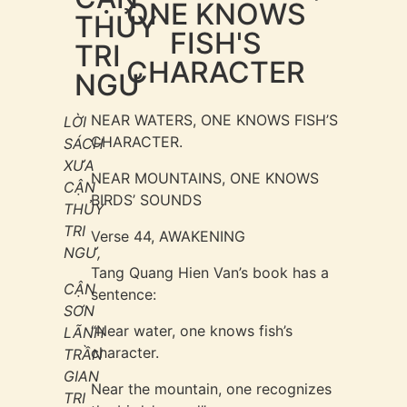
ONE KNOWS
THỦY
FISH'S
TRI
CHARACTER
NGƯ
NEAR WATERS, ONE KNOWS FISH’S
LỜI
CHARACTER.
SÁCH
XƯA
NEAR MOUNTAINS, ONE KNOWS
CẬN
BIRDS’ SOUNDS
THỦY
TRI
Verse 44, AWAKENING
NGƯ,
Tang Quang Hien Van’s book has a
CẬN
sentence:
SƠN
“Near water, one knows fish’s
LÃNH
character.
TRẦN
GIAN
Near the mountain, one recognizes
TRI