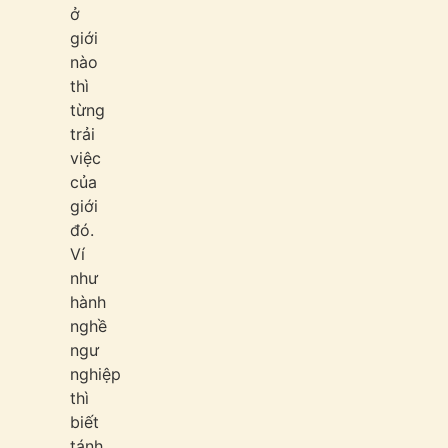
ở
giới
nào
thì
từng
trải
việc
của
giới
đó.
Ví
như
hành
nghề
ngư
nghiệp
thì
biết
tánh