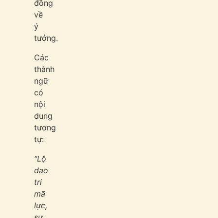
đồng
về
ý
tưởng.
Các
thành
ngữ
có
nội
dung
tương
tự:
“Lộ
dao
tri
mã
lực,
sự