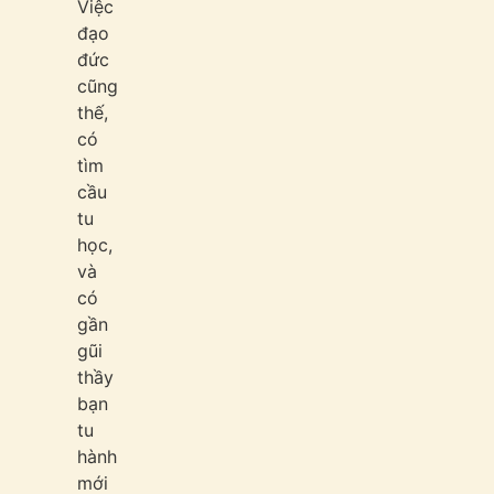
Việc
đạo
đức
cũng
thế,
có
tìm
cầu
tu
học,
và
có
gần
gũi
thầy
bạn
tu
hành
mới