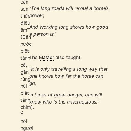
cận
“The long roads will reveal a horse’s
sơn
power,
thức
điểu
And Working long shows how good
âm”
a person is.”
(Gần
nước
biết
The
Master
also taught:
tánh
cá,
“It is only travelling a long way that
gần
one knows how far the horse can
rừng
go,
núi
biết
In times of great danger, one will
tánh
know who is the unscrupulous.”
chim).
Ý
nói
người