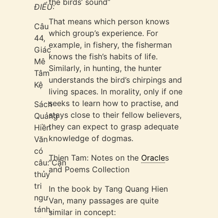
the birds’ sound”
ĐIỂU:
That means which person knows
Câu
which group’s experience. For
44,
example, in fishery, the fisherman
Giác
knows the fish’s habits of life.
Mê
Similarly, in hunting, the hunter
Tâm
understands the bird’s chirpings and
Kệ
living spaces. In morality, only if one
seeks to learn how to practise, and
Sách
stays close to their fellow believers,
Quảng
they can expect to grasp adequate
Hiền
knowledge of dogmas.
Văn
có
Thien Tam: Notes on the
Oracle
s
câu:“Cận
and Poems Collection
thủy
tri
In the book by Tang Quang Hien
ngư
Van, many passages are quite
tánh,
similar in concept: