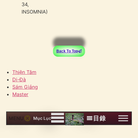
34,
INSOMNIA)
Back To Top
Thiện Tâm
Di-Đà
Sám Giảng
Master
目錄
MENU
Mục Lục