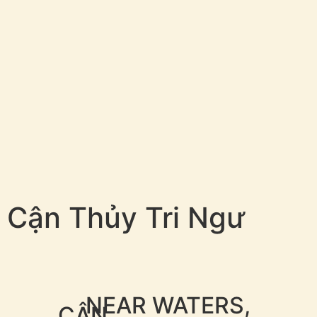
目錄
MENU
Mục Lục
Cận Thủy Tri Ngư
NEAR WATERS,
CẬN