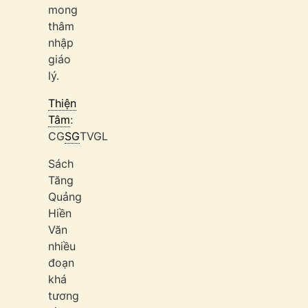
mong
thâm
nhập
giáo
lý.
Thiện
Tâm
:
CG
SG
TVGL
Sách
Tăng
Quảng
Hiền
Văn
nhiều
đoạn
khá
tương